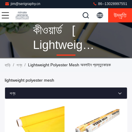
jim@serigraphy.cn
86--13028997551
উদ্ধৃতি
কীওয়ার্ড [
Lightweight
Polyester
/
/
Lightweight Polyester Mesh অনলাইন প্রস্তুতকারক
বাড়ি
পণ্য
Mesh ] ম্যাচ
lightweight polyester mesh
2 পণ্য
পণ্য