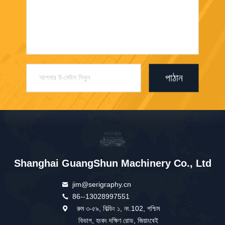
পাঠান
Shanghai GuangShun Machinery Co., Ltd
jim@serigraphy.cn
86--13028997551
রুম ৩-৫৯, বিল্ডিং ১, নং.102, পশ্চিম
বিভাগ, হংকং দক্ষিণ রোড, জিয়াংবেই