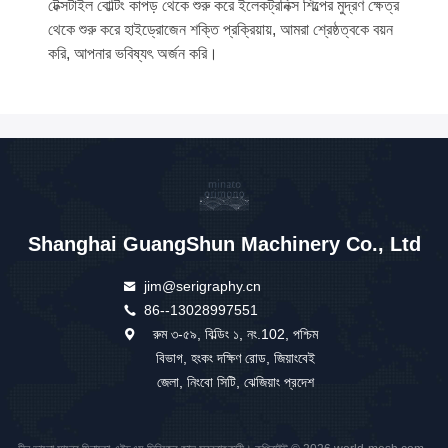
টেক্সটাইল বোল্টিং কাপড় থেকে শুরু করে ইলেকট্রনিক্স শিল্পের মুদ্রণ ক্ষেত্র
থেকে শুরু করে হাইড্রোজেন শক্তি প্রক্রিয়ায়, আমরা শ্রেষ্ঠত্বকে বয়ন
করি, আপনার ভবিষ্যৎ অর্জন করি।
Shanghai GuangShun Machinery Co., Ltd
jim@serigraphy.cn
86--13028997551
রুম ৩-৫৯, বিল্ডিং ১, নং.102, পশ্চিম
বিভাগ, হংকং দক্ষিণ রোড, জিয়াংবেই
জেলা, নিংবো সিটি, ঝেজিয়াং প্রদেশ