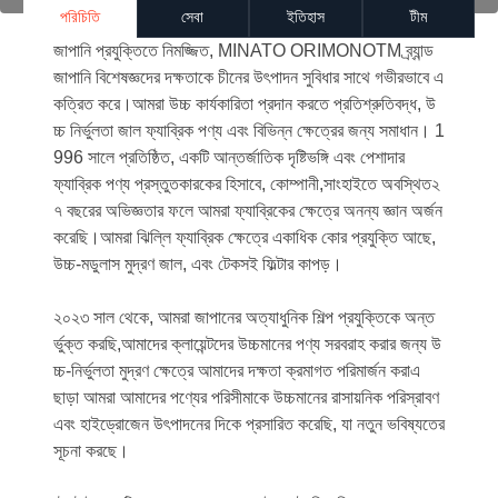
পরিচিতি
সেবা
ইতিহাস
টীম
জাপানি প্রযুক্তিতে নিমজ্জিত, MINATO ORIMONOTM ব্র্যান্ড
জাপানি বিশেষজ্ঞদের দক্ষতাকে চীনের উৎপাদন সুবিধার সাথে গভীরভাবে এ
কত্রিত করে।আমরা উচ্চ কার্যকারিতা প্রদান করতে প্রতিশ্রুতিবদ্ধ, উ
চ্চ নির্ভুলতা জাল ফ্যাব্রিক পণ্য এবং বিভিন্ন ক্ষেত্রের জন্য সমাধান। 1
996 সালে প্রতিষ্ঠিত, একটি আন্তর্জাতিক দৃষ্টিভঙ্গি এবং পেশাদার
ফ্যাব্রিক পণ্য প্রস্তুতকারকের হিসাবে, কোম্পানী,সাংহাইতে অবস্থিত২
৭ বছরের অভিজ্ঞতার ফলে আমরা ফ্যাব্রিকের ক্ষেত্রে অনন্য জ্ঞান অর্জন
করেছি।আমরা ঝিল্লি ফ্যাব্রিক ক্ষেত্রে একাধিক কোর প্রযুক্তি আছে,
উচ্চ-মডুলাস মুদ্রণ জাল, এবং টেকসই ফিল্টার কাপড়।
২০২৩ সাল থেকে, আমরা জাপানের অত্যাধুনিক শিল্প প্রযুক্তিকে অন্ত
র্ভুক্ত করছি,আমাদের ক্লায়েন্টদের উচ্চমানের পণ্য সরবরাহ করার জন্য উ
চ্চ-নির্ভুলতা মুদ্রণ ক্ষেত্রে আমাদের দক্ষতা ক্রমাগত পরিমার্জন করাএ
ছাড়া আমরা আমাদের পণ্যের পরিসীমাকে উচ্চমানের রাসায়নিক পরিস্রাবণ
এবং হাইড্রোজেন উৎপাদনের দিকে প্রসারিত করেছি, যা নতুন ভবিষ্যতের
সূচনা করছে।