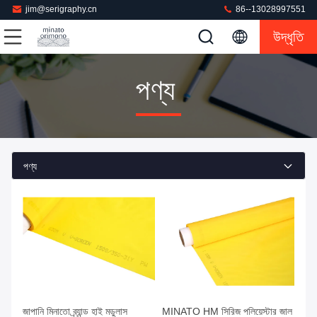
jim@serigraphy.cn
86--13028997551
উদ্ধৃতি
পণ্য
পণ্য
জাপানি মিনাতো ব্র্যান্ড হাই মডুলাস
MINATO HM সিরিজ পলিয়েস্টার জাল