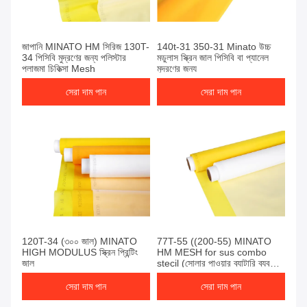
জাপানি MINATO HM সিরিজ 130T-
140t-31 350-31 Minato উচ্চ
34 পিসিবি মুদ্রণের জন্য পলিস্টার
মডুলাস স্ক্রিন জাল পিসিবি বা প্যানেল
প্লাজমা চিকিত্সা Mesh
মুদ্রণের জন্য
সেরা দাম পান
সেরা দাম পান
120T-34 (৩০০ জাল) MINATO
77T-55 ((200-55) MINATO
HIGH MODULUS স্ক্রিন প্রিন্টিং
HM MESH for sus combo
জাল
stecil (সোলার পাওয়ার ব্যাটারি ব্যবহার
করে)
সেরা দাম পান
সেরা দাম পান