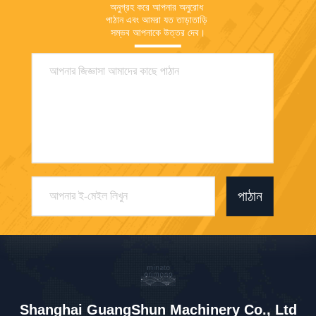
অনুগ্রহ করে আপনার অনুরোধ 
পাঠান এবং আমরা যত তাড়াতাড়ি 
সম্ভব আপনাকে উত্তর দেব।
পাঠান
Shanghai GuangShun Machinery Co., Ltd