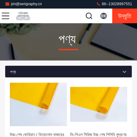
jim@serigraphy.cn
86--13028997551
উদ্ধৃতি
পণ্য
পণ্য
উচ্চ-শেষ কোরিয়ান / ভিয়েতনাম বাজারের
ভি-পিএল সিরিজ উচ্চ শেষ পিসিবি মুদ্রণের