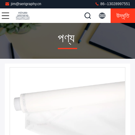
jim@serigraphy.cn
86--13028997551
উদ্ধৃতি
পণ্য