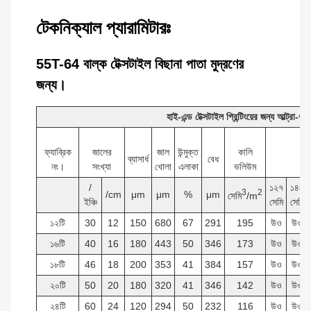
টেকনিক্যাল প্যারামিটারঃ
55T-64 বাল্ক টেক্সটাইল বিছানা পাতা মুদ্রণের
জন্য।
হাই-এন্ড টেক্সটাইল প্রিন্টিংয়ের জন্য আল্ট্রা-ও
ফ্যাব্রিক
জালের
জাল
উন্মুক্ত
কালি
ব্যাসার্ধ
বেধ
নং।
সংখ্যা
খোলা
এলাকা
ভলিউম
/
১২৭
১৪৫
3
2
/cm
μm
μm
%
μm
সেমি
/m
ইঞ্চি
সেমি
সেমি
১২টি
30
12
150
680
67
291
195
উও
উও
১৬টি
40
16
180
443
50
346
173
উও
উও
১৮টি
46
18
200
353
41
384
157
উও
উও
২০টি
50
20
180
320
41
346
142
উও
উও
২৪টি
60
24
120
294
50
232
116
উও
উও