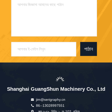
পাঠান
Shanghai GuangShun Machinery Co., Ltd
jim@serigraphy.cn
86--13028997551
রুম ৩-৫৯, বিল্ডিং ১, নং.102, পশ্চিম