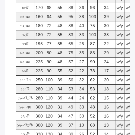
৬৮টি
170
68
55
88
36
96
34
w/y
w/y
৬৪ এম
160
64
55
95
38
103
39
w/y
w/y
৭২ এম
180
72
48
88
40
75
30
w/y
w/y
৭২টি
180
72
55
83
33
100
33
w/y
w/y
৭৭টি
195
77
55
65
25
87
22
w/y
w/y
৮০ এম
200
80
48
75
35
83
29
w/y
w/y
৯০ এম
225
90
48
57
27
90
24
w/y
w/y
৯০টি
225
90
55
52
22
78
17
w/y
w/y
১০০ টন
250
100
39
56
32
62
20
w/y
w/y
১১০টি
280
110
34
53
34
53
18
w/y
w/y
১১০এইচডি
280
110
39
44
24
62
15
w/y
w/y
১২০ এস
300
120
31
49
33
48
16
w/y
w/y
১২০টি
300
120
34
47
30
52
16
w/y
w/y
১২০এইচডি
300
120
39
37
19
68
13
w/y
w/y
১৩০টি
330
130
34
39
26
52
14
w/y
w/y