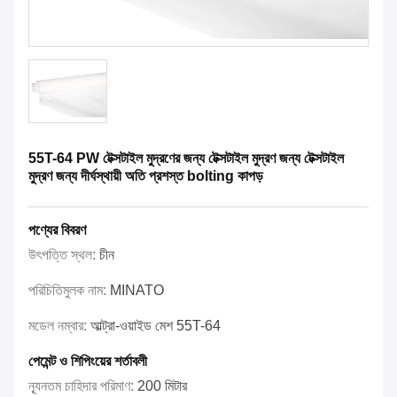
55T-64 PW টেক্সটাইল মুদ্রণের জন্য টেক্সটাইল মুদ্রণ জন্য টেক্সটাইল
মুদ্রণ জন্য দীর্ঘস্থায়ী অতি প্রশস্ত bolting কাপড়
পণ্যের বিবরণ
উৎপত্তি স্থল:
চীন
পরিচিতিমুলক নাম:
MINATO
মডেল নম্বার:
আল্ট্রা-ওয়াইড মেশ 55T-64
পেমেন্ট ও শিপিংয়ের শর্তাবলী
ন্যূনতম চাহিদার পরিমাণ:
200 মিটার