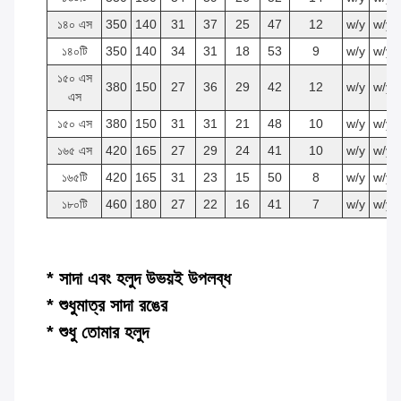
১৪০ এস
350
140
31
37
25
47
12
w/y
w/y
১৪০টি
350
140
34
31
18
53
9
w/y
w/y
১৫০ এস
380
150
27
36
29
42
12
w/y
w/y
এস
১৫০ এস
380
150
31
31
21
48
10
w/y
w/y
১৬৫ এস
420
165
27
29
24
41
10
w/y
w/y
১৬৫টি
420
165
31
23
15
50
8
w/y
w/y
১৮০টি
460
180
27
22
16
41
7
w/y
w/y
* সাদা এবং হলুদ উভয়ই উপলব্ধ
* শুধুমাত্র সাদা রঙের
* শুধু তোমার হলুদ