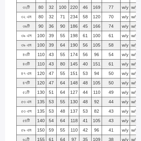
৩২টি
80
32
100
220
46
169
77
w/y
w/y
৩২ এম
80
32
71
234
58
120
70
w/y
w/y
৩৬টি
90
36
90
186
45
166
74
w/y
w/y
৩৯ এস
100
39
55
198
61
100
61
w/y
w/y
৩৯ এম
100
39
64
190
56
105
58
w/y
w/y
৪৩টি
110
43
55
174
56
96
54
w/y
w/y
৪৩টি
110
43
80
145
40
151
61
w/y
w/y
৪৭ এম
120
47
55
151
53
94
50
w/y
w/y
৪৭টি
120
47
64
148
48
105
50
w/y
w/y
৫১টি
130
51
64
127
44
110
49
w/y
w/y
৫৩ এম
135
53
55
130
48
92
44
w/y
w/y
৫৩ এস
135
53
48
137
53
82
43
w/y
w/y
৫৪টি
140
54
64
118
41
105
43
w/y
w/y
৫৯ এম
150
59
55
110
42
96
41
w/y
w/y
৬১টি
155
61
64
97
35
109
38
w/y
w/y