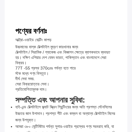
পণ্যের বর্ণনাঃ
আল্ট্রা-ওয়াইড বোল্টিং কাপড়
উচ্চমানের বাল্ক টেক্সটাইল মুদ্রণ কারখানার জন্য
টেক্সটাইল / সিরামিক / প্যাকেজ এবং বিজ্ঞাপন ক্ষেত্রে ব্যাপকভাবে ব্যবহৃত
হয়। দক্ষিণ এশিয়ার দেশ যেমন ভারত, পাকিস্তান এবং বাংলাদেশে সেরা
বিক্রয়।
77T -55 প্রস্থ 370cm পর্যন্ত হতে পারে
স্টক মধ্যে পণ্য বিস্তৃত।
দীর্ঘ সেবা সময়.
সেরা বিক্রয়োত্তর সেবা।
প্রতিযোগিতামূলক দাম।
সম্পত্তি এবং আপনার সুবিধা:
হাই-এন্ড টেক্সটাইলে ফ্ল্যাট স্ক্রিন প্রিন্টিংয়ের জন্য অতি প্রশস্ত স্টেনসিলের
উচ্চতর জাল উপাদান। প্রশস্ত শীট এবং কম্বল বা অন্যান্য টেক্সটাইল মিলের
জন্য উপযুক্ত।
আমরা ৩৮০ সেন্টিমিটার পর্যন্ত সুপার-ওয়াইড প্রস্থের পণ্য সরবরাহ করি, যা