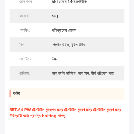
জাল গণনা:
55T/সেমি 140মেশ/ইঞ্চি
ব্যাসার্ধ:
৬৪ μ
প্যাকিং:
পলিপ্যাকের রোলস
বিণ:
প্লেইন উইভ, টুইল উইভ
স্থায়িত্ব:
উচ্চ
বৈশিষ্ট্য:
ভাল কালি ভলিউম, ভাল টান, দীর্ঘ পরিষেবা সময়
বর্ণনা
55T-64 PW টেক্সটাইল মুদ্রণের জন্য টেক্সটাইল মুদ্রণ জন্য টেক্সটাইল মুদ্রণ জন্য
দীর্ঘস্থায়ী অতি প্রশস্ত bolting কাপড়