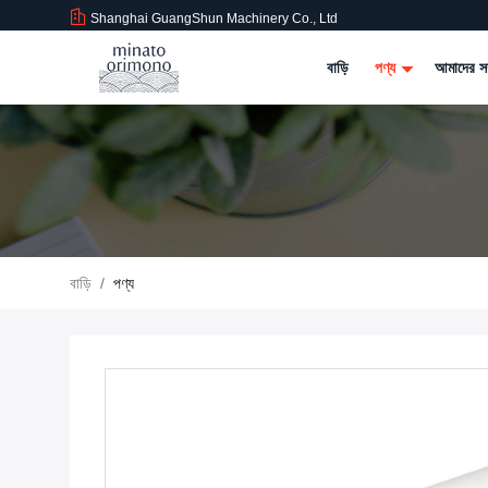
Shanghai GuangShun Machinery Co., Ltd
বাড়ি
পণ্য
আমাদের সম
বাড়ি
/
পণ্য