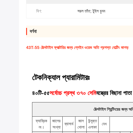
বিণ:
সরল তাঁত; টুইল বুনন
বর্ণনা
43T-55 টেক্সটাইল ফ্যাক্টরির জন্য প্লেইন ওয়েভ অতি প্রশস্ত বোল্টিং কাপড়
টেকনিক্যাল প্যারামিটারঃ
৪০টি-৫৫
সর্বোচ্চ প্রস্থ ৩৭০ সেমি
বস্ত্রের বিছানা পা
টেক্সটাইল প্রিন্টিংয়ের জন্য অ
ফ্যাব্রিক
জালের
জাল
উন্মুক্ত
ব্যাসার্ধ
বেধ
নং।
সংখ্যা
খোলা
এলাকা