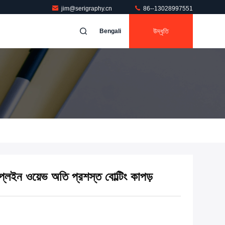
jim@serigraphy.cn
86--13028997551
উদ্ধৃতি
Bengali
্লেইন ওয়েভ অতি প্রশস্ত বোল্টিং কাপড়