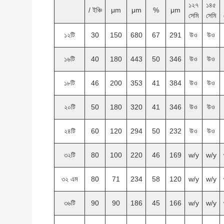
১২৭
১৪৫
/ ইঞ্চি
μm
μm
%
μm
সেমি
সেমি
১২টি
30
150
680
67
291
উও
উও
১৬টি
40
180
443
50
346
উও
উও
১৮টি
46
200
353
41
384
উও
উও
২০টি
50
180
320
41
346
উও
উও
২৪টি
60
120
294
50
232
উও
উও
৩২টি
80
100
220
46
169
w/y
w/y
৩২ এম
80
71
234
58
120
w/y
w/y
৩৬টি
90
90
186
45
166
w/y
w/y