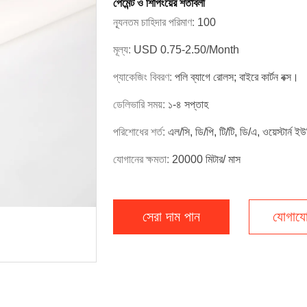
পেমেন্ট ও শিপিংয়ের শর্তাবলী
ন্যূনতম চাহিদার পরিমাণ:
100
মূল্য:
USD 0.75-2.50/Month
প্যাকেজিং বিবরণ:
পলি ব্যাগে রোলস; বাইরে কার্টন বক্স।
ডেলিভারি সময়:
১-৪ সপ্তাহ
পরিশোধের শর্ত:
এল/সি, ডি/পি, টি/টি, ডি/এ, ওয়েস্টার্ন ইউ
যোগানের ক্ষমতা:
20000 মিটার/ মাস
সেরা দাম পান
যোগাযো