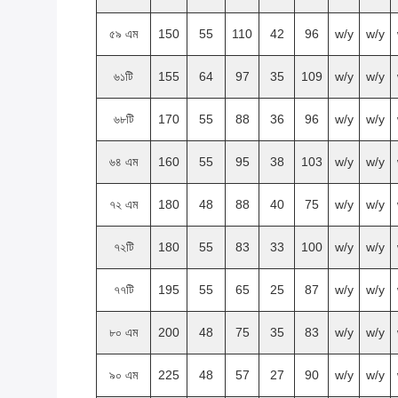
৫৯ এম
150
55
110
42
96
w/y
w/y
৬১টি
155
64
97
35
109
w/y
w/y
৬৮টি
170
55
88
36
96
w/y
w/y
৬৪ এম
160
55
95
38
103
w/y
w/y
৭২ এম
180
48
88
40
75
w/y
w/y
৭২টি
180
55
83
33
100
w/y
w/y
৭৭টি
195
55
65
25
87
w/y
w/y
৮০ এম
200
48
75
35
83
w/y
w/y
৯০ এম
225
48
57
27
90
w/y
w/y