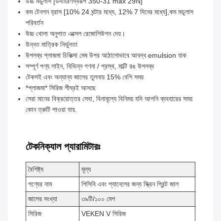
উচ্চ মডুলাস [উদাহরণস্বরূপ 350-31 max 29N]
কম টেনশন হ্রাস [10% 24 ঘন্টার মধ্যে, 12% 7 দিনের মধ্যে],কম মডুলাস
পরিবর্তন
উচ্চ খোলা অনুপাত এক্সেল রেজোলিউশন দেয়।
উন্নত মাত্রিক নির্ভুলতা
উপলব্ধ প্লাজমা চিকিত্সা মেষ উপর আঠালোভাবে আবদ্ধ emulsion যাক
সম্পূর্ণ পণ্য লাইন, বিভিন্ন গণনা / প্রস্থ, মাল্টি রঙ উপলব্ধ
টেকসই এবং অন্যান্য জালের তুলনায় 15% বেশি সময়
*প্লাজমা* সিরিজ শীঘ্রই আসছে
সেরা মানের বিক্রয়োত্তর সেবা, বিনামূল্যে বিনিময় যদি আপনি ব্যবহারের সময়
কোন ত্রুটি পাওয়া যায়.
টেকনিক্যাল প্যারামিটারঃ
বৈশিষ্ট্য
মূল্য
পণ্যের নাম
পিসিবি এবং প্যানেলের জন্য স্ক্রিন প্রিন্ট জাল
জালের সংখ্যা
৩৯টি/১০০ মেশ
সিরিজ
VEKEN V সিরিজ