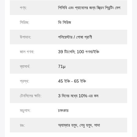
পণ্য:
পিসিবি এবং প্যানেলের জন্য স্ক্রিন প্রিন্টিং মেশ
সিরিজ:
ভি সিরিজ
উপাদান:
পলিয়েস্টার / পোষা প্রাণী
জাল গণনা:
39 টি/সেমি; 100 গণনা/ইঞ্চি
ব্যাসার্ধ:
71μ
প্রস্থ:
45 ইঞ্চি - 65 ইঞ্চি
টেনসিলের ক্ষতি:
3 দিনের মধ্যে 10% এর কম
মডুলাস:
চমৎকার
রঙ:
অ্যাম্বার হলুদ, লেবু হলুদ, সাদা