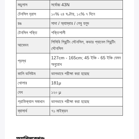
মডুলাস
সর্বোচ্চ 43N
টেনসিল হ্রাস
১০% ২৪ ঘণ্টায়, ১২% ৭ দিনে
রঙ
সাদা / অ্যাম্বার / লেবু হলুদ
টেনসিল শক্তি
শক্তিশালী
পিসিবি প্রিন্টিং স্টেনসিল, কভার প্যানেল প্রিন্টিং
আবেদন
স্টেনসিল
127cm - 165cm; 45 ইঞ্চি - 65 ইঞ্চি যেমন
প্রস্থ
অনুরোধ
কালি ভলিউম
ভালভাবে পরীক্ষা করা হয়েছে
খোলার
181
μ
বেধ
১২০ μ
গ্রাফিক্যাল সমাধান
ভালভাবে পরীক্ষা করা হয়েছে
ব্যাসার্ধ
৭১ মাইক্রন
অ্যাপ্লিকেশনঃ