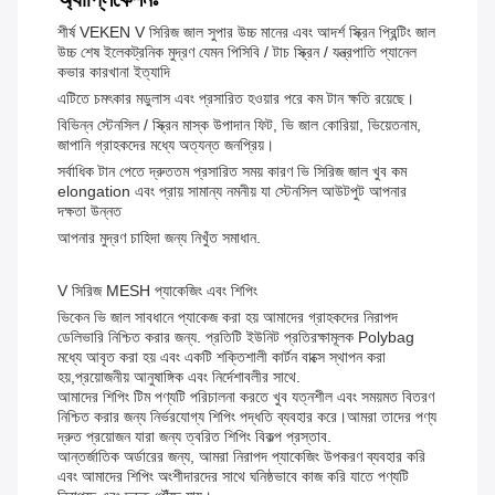
শীর্ষ VEKEN V সিরিজ জাল সুপার উচ্চ মানের এবং আদর্শ স্ক্রিন প্রিন্টিং জাল
উচ্চ শেষ ইলেকট্রনিক মুদ্রণ যেমন পিসিবি / টাচ স্ক্রিন / যন্ত্রপাতি প্যানেল
কভার কারখানা ইত্যাদি
এটিতে চমৎকার মডুলাস এবং প্রসারিত হওয়ার পরে কম টান ক্ষতি রয়েছে।
বিভিন্ন স্টেনসিল / স্ক্রিন মাস্ক উপাদান ফিট, ভি জাল কোরিয়া, ভিয়েতনাম,
জাপানি গ্রাহকদের মধ্যে অত্যন্ত জনপ্রিয়।
সর্বাধিক টান পেতে দ্রুততম প্রসারিত সময় কারণ ভি সিরিজ জাল খুব কম
elongation এবং প্রায় সামান্য নমনীয় যা স্টেনসিল আউটপুট আপনার
দক্ষতা উন্নত
আপনার মুদ্রণ চাহিদা জন্য নিখুঁত সমাধান.
V সিরিজ MESH প্যাকেজিং এবং শিপিং
ভিকেন ভি জাল সাবধানে প্যাকেজ করা হয় আমাদের গ্রাহকদের নিরাপদ
ডেলিভারি নিশ্চিত করার জন্য. প্রতিটি ইউনিট প্রতিরক্ষামূলক Polybag
মধ্যে আবৃত করা হয় এবং একটি শক্তিশালী কার্টন বাক্সে স্থাপন করা
হয়,প্রয়োজনীয় আনুষাঙ্গিক এবং নির্দেশাবলীর সাথে.
আমাদের শিপিং টিম পণ্যটি পরিচালনা করতে খুব যত্নশীল এবং সময়মত বিতরণ
নিশ্চিত করার জন্য নির্ভরযোগ্য শিপিং পদ্ধতি ব্যবহার করে।আমরা তাদের পণ্য
দ্রুত প্রয়োজন যারা জন্য ত্বরিত শিপিং বিকল্প প্রস্তাব.
আন্তর্জাতিক অর্ডারের জন্য, আমরা নিরাপদ প্যাকেজিং উপকরণ ব্যবহার করি
এবং আমাদের শিপিং অংশীদারদের সাথে ঘনিষ্ঠভাবে কাজ করি যাতে পণ্যটি