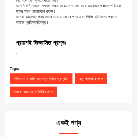
নিরাপদে এবং দ্রুত পৌঁছে যায়।
আপনি যদি কোনও সমস্যা লক্ষ্য করেন তবে দয়া করে আমাদের গ্রাহক পরিষেবা
দলের সাথে যোগাযোগ করুন।
আমরা আমাদের গ্রাহকদের সর্বোচ্চ মানের পণ্য এবং শিপিং অভিজ্ঞতা প্রদান
করতে প্রতিশ্রুতিবদ্ধ।
প্রায়শই জিজ্ঞাসিত প্রশ্নঃ
.
Tags:
পলিয়েস্টার জাল অত্যন্ত শ্বাস প্রশ্বাস
বড় পলিস্টার জাল
হালকা ওজনের পলিস্টার জাল
একই পণ্য