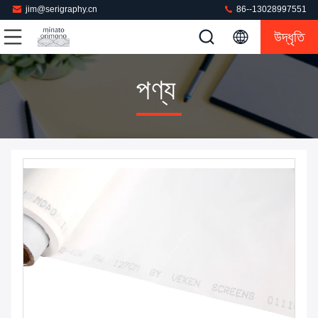
jim@serigraphy.cn
86--13028997551
উদ্ধৃতি
পণ্য