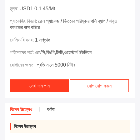
মূল্য:
USD1.0-1.45/mt
প্যাকেজিং বিবরণ:
রোল প্যাকেজ / ভিতরের পরিষ্কার পলি ব্যাগ / শক্ত
কাগজের বাক্স বাইরে
ডেলিভারি সময়:
1 সপ্তাহ
পরিশোধের শর্ত:
এল/সি,ডি/পি,টি/টি,ওয়েস্টার্ন ইউনিয়ন
যোগানের ক্ষমতা:
প্রতি মাসে 5000 মিটার
সেরা দাম পান
যোগাযোগ করুন
বিশেষ উল্লেখ
বর্ণনা
বিশেষ উল্লেখ